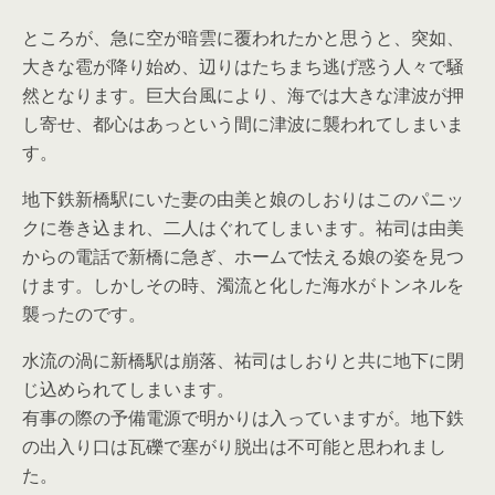
ところが、急に空が暗雲に覆われたかと思うと、突如、
大きな雹が降り始め、辺りはたちまち逃げ惑う人々で騒
然となります。巨大台風により、海では大きな津波が押
し寄せ、都心はあっという間に津波に襲われてしまいま
す。
地下鉄新橋駅にいた妻の由美と娘のしおりはこのパニッ
クに巻き込まれ、二人はぐれてしまいます。祐司は由美
からの電話で新橋に急ぎ、ホームで怯える娘の姿を見つ
けます。しかしその時、濁流と化した海水がトンネルを
襲ったのです。
水流の渦に新橋駅は崩落、祐司はしおりと共に地下に閉
じ込められてしまいます。
有事の際の予備電源で明かりは入っていますが。地下鉄
の出入り口は瓦礫で塞がり脱出は不可能と思われまし
た。