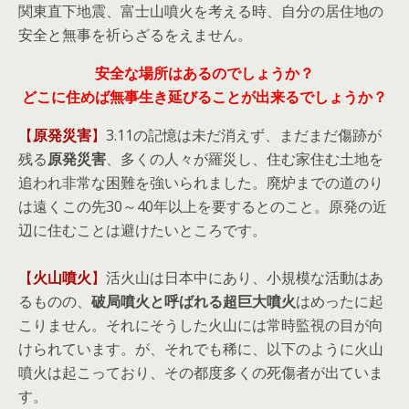
関東直下地震、富士山噴火を考える時、自分の居住地の
安全と無事を祈らざるをえません。
安全な場所はあるのでしょうか？
どこに住めば無事生き延びることが出来るでしょうか？
【
原発災害
】
3.11の記憶は未だ消えず、まだまだ傷跡が
残る
原発災害
、多くの人々が羅災し、住む家住む土地を
追われ非常な困難を強いられました。廃炉までの道のり
は遠くこの先30～40年以上を要するとのこと。原発の近
辺に住むことは避けたいところです。
【
火山噴火
】
活火山は日本中にあり、小規模な活動はあ
るものの、
破局噴火と呼ばれる超巨大噴火
はめったに起
こりません。それにそうした火山には常時監視の目が向
けられています。が、それでも稀に、以下のように火山
噴火は起こっており、その都度多くの死傷者が出ていま
す。