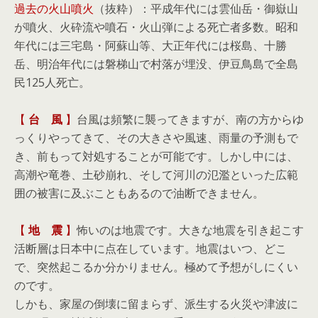
過去の火山噴火
（抜粋）：平成年代には雲仙岳・御嶽山
が噴火、火砕流や噴石・火山弾による死亡者多数。昭和
年代には三宅島・阿蘇山等、大正年代には桜島、十勝
岳、明治年代には磐梯山で村落が埋没、伊豆鳥島で全島
民125人死亡。
【
台 風
】
台風は頻繁に襲ってきますが、南の方からゆ
っくりやってきて、その大きさや風速、雨量の予測もで
き、前もって対処することが可能です。しかし中には、
高潮や竜巻、土砂崩れ、そして河川の氾濫といった広範
囲の被害に及ぶこともあるので油断できません。
【
地 震
】
怖いのは地震です。大きな地震を引き起こす
活断層は日本中に点在しています。地震はいつ、どこ
で、突然起こるか分かりません。極めて予想がしにくい
のです。
しかも、家屋の倒壊に留まらず、派生する火災や津波に