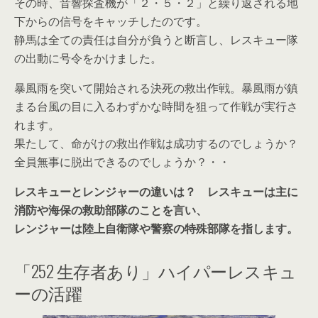
その時、音響探査機が「２・５・２」と繰り返される地
下からの信号をキャッチしたのです。
静馬は全ての責任は自分が負うと断言し、レスキュー隊
の出動に号令をかけました。
暴風雨を突いて開始される決死の救出作戦。暴風雨が鎮
まる台風の目に入るわずかな時間を狙って作戦が実行さ
れます。
果たして、命がけの救出作戦は成功するのでしょうか？
全員無事に脱出できるのでしょうか？・・
レスキューとレンジャーの違いは？ レスキューは主に
消防や海保の救助部隊のことを言い、
レンジャーは陸上自衛隊や警察の特殊部隊を指します。
「252 生存者あり」ハイパーレスキュ
ーの活躍