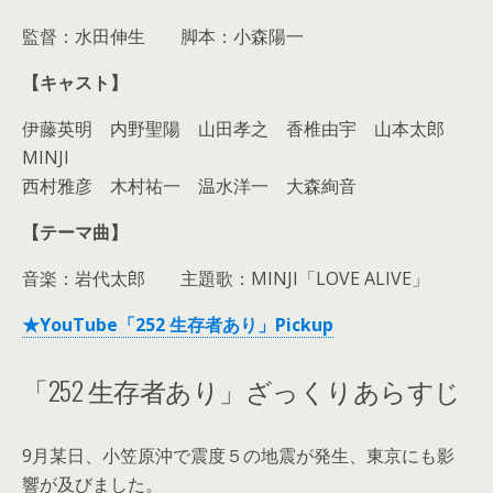
監督：水田伸生 脚本：小森陽一
【キャスト】
伊藤英明 内野聖陽 山田孝之 香椎由宇 山本太郎
MINJI
西村雅彦 木村祐一 温水洋一 大森絢音
【テーマ曲】
音楽：岩代太郎 主題歌：MINJI「LOVE ALIVE」
★YouTube「252 生存者あり」Pickup
「252 生存者あり」ざっくりあらすじ
9月某日、小笠原沖で震度５の地震が発生、東京にも影
響が及びました。