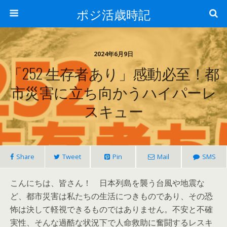
ポジ活歳時記
2024年6月9日
「252 生存者あり」感動必至！都
市災害に立ち向かうハイパーレ
スキュー
Share
Tweet
Pin
Mail
SMS
こんにちは、皆さん！ 日本列島を襲う台風や地震な
ど、都市災害は私たちの生活につきものであり、その恐
怖は決して軽視できるものではありません。不安と不確
実性、そんな過酷な状況下で人命救助に奮闘するレスキ