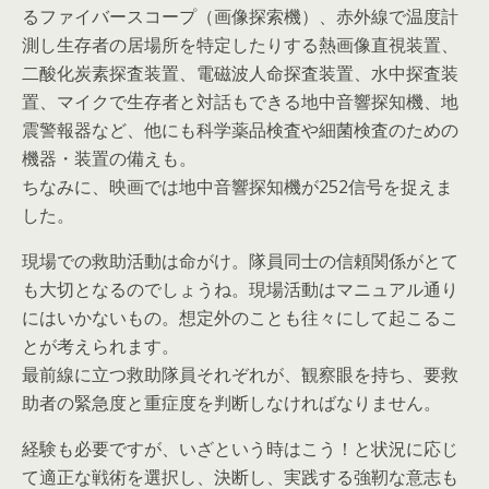
るファイバースコープ（画像探索機）、赤外線で温度計
測し生存者の居場所を特定したりする熱画像直視装置、
二酸化炭素探査装置、電磁波人命探査装置、水中探査装
置、マイクで生存者と対話もできる地中音響探知機、地
震警報器など、他にも科学薬品検査や細菌検査のための
機器・装置の備えも。
ちなみに、映画では地中音響探知機が252信号を捉えま
した。
現場での救助活動は命がけ。隊員同士の信頼関係がとて
も大切となるのでしょうね。現場活動はマニュアル通り
にはいかないもの。想定外のことも往々にして起こるこ
とが考えられます。
最前線に立つ救助隊員それぞれが、観察眼を持ち、要救
助者の緊急度と重症度を判断しなければなりません。
経験も必要ですが、いざという時はこう！と状況に応じ
て適正な戦術を選択し、決断し、実践する強靭な意志も