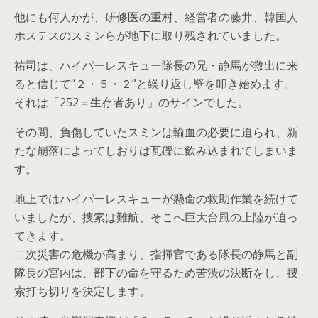
他にも何人かが、研修医の重村、経営者の藤井、韓国人
ホステスのスミンらが地下に取り残されていました。
祐司は、ハイパーレスキュー隊長の兄・静馬が救出に来
ると信じて“２・５・２”と繰り返し壁を叩き始めます。
それは「252＝生存者あり」のサインでした。
その間、負傷していたスミンは輸血の必要に迫られ、新
たな崩落によってしおりは瓦礫に飲み込まれてしまいま
す。
地上ではハイパーレスキューが懸命の救助作業を続けて
いましたが、捜索は難航、そこへ巨大台風の上陸が迫っ
てきます。
二次災害の危機が高まり、指揮官である隊長の静馬と副
隊長の宮内は、部下の命を守るため苦渋の決断をし、捜
索打ち切りを決定します。