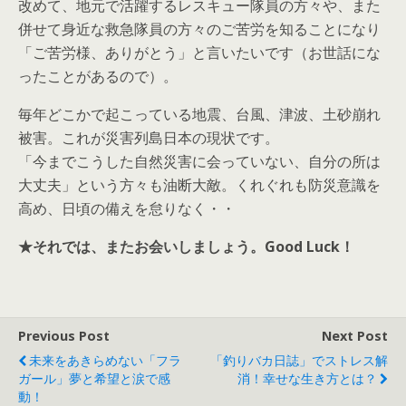
改めて、地元で活躍するレスキュー隊員の方々や、また
併せて身近な救急隊員の方々のご苦労を知ることになり
「ご苦労様、ありがとう」と言いたいです（お世話にな
ったことがあるので）。
毎年どこかで起こっている地震、台風、津波、土砂崩れ
被害。これが災害列島日本の現状です。
「今までこうした自然災害に会っていない、自分の所は
大丈夫」という方々も油断大敵。くれぐれも防災意識を
高め、日頃の備えを怠りなく・・
★それでは、またお会いしましょう。Good Luck！
Previous Post
Next Post
未来をあきらめない「フラ
「釣りバカ日誌」でストレス解
ガール」夢と希望と涙で感
消！幸せな生き方とは？
動！