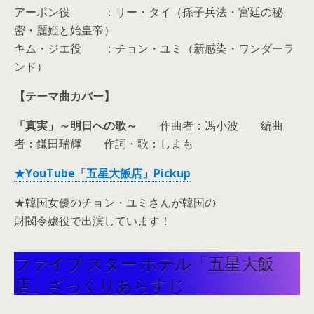
アーポン役 ：リー・タイ（孫子兵法・宮廷の秘
密・麗姫と始皇帝）
キム・ジエ役 ：チョン・ユミ（新感染・ワンダーラ
ンド）
【テーマ曲カバー】
「真実」～明日への歌～
作曲者：馮小波 編曲
者：鎌田瑞輝 作詞・歌：しまも
★YouTube「五星大飯店」Pickup
★韓国女優のチョン・ユミさんが韓国の
財閥令嬢役で出演しています！
ファイブ スター ホテル「五星大飯
店」ざっくりあらすじ