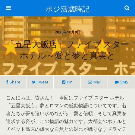
ポジ活歳時記
2023年10月9日
「五星大飯店」ファイブ スター
ホテル～愛と夢と真実と
Share
Tweet
Pin
Mail
SMS
こんにちは、皆さん！ 今回はファイブ スター ホテル
「五星大飯店」夢とロマンの感動物語についてです。若
者たちが夢を追い求めながら、愛と信頼、そして真実を
追求する姿が、この物語の魅力です。大都会のホテルと
チベット高原の雄大な自然との対比が織りなすドラマテ