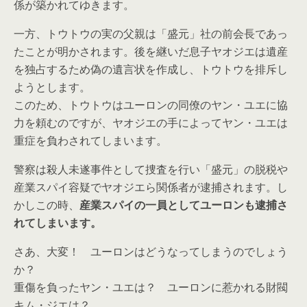
係が築かれてゆきます。
一方、トウトウの実の父親は「盛元」社の前会長であっ
たことが明かされます。後を継いだ息子ヤオジエは遺産
を独占するため偽の遺言状を作成し、トウトウを排斥し
ようとします。
このため、トウトウはユーロンの同僚のヤン・ユエに協
力を頼むのですが、ヤオジエの手によってヤン・ユエは
重症を負わされてしまいます。
警察は殺人未遂事件として捜査を行い「盛元」の脱税や
産業スパイ容疑でヤオジエら関係者が逮捕されます。し
かしこの時、
産業スパイの一員としてユーロンも逮捕さ
れてしまいます。
さあ、大変！ ユーロンはどうなってしまうのでしょう
か？
重傷を負ったヤン・ユエは？ ユーロンに惹かれる財閥
キム・ジエは？