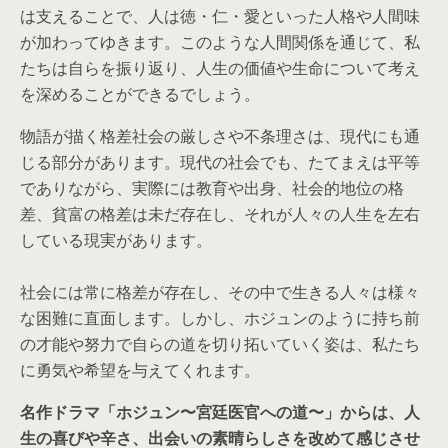
は支えることで、人は徳・仁・愛といった人格や人間味
が加わってゆきます。このような人間関係を通じて、私
たちは自らを振り返り、人生の価値や生命について考え
を深めることができるでしょう。
物語が描く格差社会の厳しさや不条理さは、現代にも通
じる部分があります。現代の社会でも、たてまえは平等
でありながら、実際には教育や出身、社会的地位の格
差、貧富の格差は未だ存在し、それが人々の人生を左右
している現実があります。
社会には常に格差が存在し、その中で生きる人々は様々
な困難に直面します。しかし、ホジュンのように持ち前
の才能や努力で自らの道を切り拓いていく姿は、私たち
に勇気や希望を与えてくれます。
名作ドラマ「ホジュン〜宮廷医官への道〜」からは、人
生の喜びや辛さ、出会いの素晴らしさを改めて感じさせ