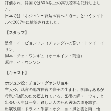
評価され、韓国では60％以上の高視聴率を記録しまし
た。
日本では「ホジュン〜宮廷医官への道〜」というタイト
ルで2007年に放映されました。
【スタッフ】
監督：イ・ビョンフン（チャングムの誓い・トンイ・イ
サン）
脚本：チェ・ワンギュ（オールイン・商道）
原作：イ・ウンソン
【キャスト】
ホジュン役：チョン・グァンリョル
主人公。武官の地方長官の庶子の生まれ。学識はあるが
母親が賤民のため蔑まれている。医術の師ユ・ウィテと
出会い人生は一変、貧しい人のため医術の道を志す。
出演映画・ドラマ：朱蒙・オクニョ・風と雲と雨 他