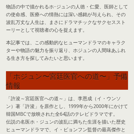
物語の中で描かれるホ･ジュンの人徳・仁愛、医師として
の使命感、医療への情熱には深い感銘が与えられ、その
波乱万丈な人生は、まさにドラマチックなサクセススト
ーリーとして視聴者の心を捉えます。
本記事では、この感動的なヒューマンドラマのキャラク
ターや物語の魅力を振り返り、ホジュンの人間味あふれ
る生き方を探してみたいと思います。
「ホジュン〜宮廷医官への道〜」予備
情報
「許浚～宮廷医官への道～」は、李恩成（イ・ウンソ
ン）著「許浚」を原作とし、1999年から2000年にかけて
韓国MBCで放映された全64話のテレビドラマです。
伝説の名医ホ・ジュンの波乱に満ちた生涯を描いた歴史
ヒューマンドラマで、イ・ビョンフン監督の最高傑作と