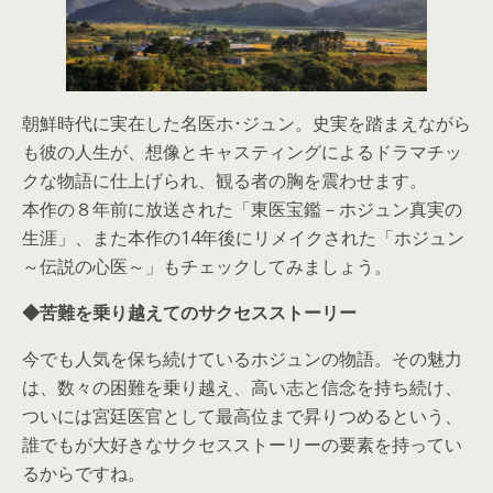
朝鮮時代に実在した名医ホ･ジュン。史実を踏まえながら
も彼の人生が、想像とキャスティングによるドラマチッ
クな物語に仕上げられ、観る者の胸を震わせます。
本作の８年前に放送された「東医宝鑑－ホジュン真実の
生涯」、また本作の14年後にリメイクされた「ホジュン
～伝説の心医～」もチェックしてみましょう。
◆苦難を乗り越えてのサクセスストーリー
今でも人気を保ち続けているホジュンの物語。その魅力
は、数々の困難を乗り越え、高い志と信念を持ち続け、
ついには宮廷医官として最高位まで昇りつめるという、
誰でもが大好きなサクセスストーリーの要素を持ってい
るからですね。