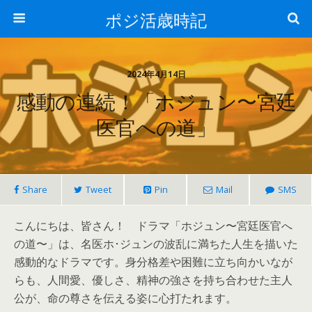
ポジ活歳時記
2024年4月14日
感動の連続！「ホジュン〜宮廷
医官への道」
Share
Tweet
Pin
Mail
SMS
こんにちは、皆さん！ ドラマ「ホジュン〜宮廷医官へ
の道〜」は、名医ホ･ジュンの波乱に満ちた人生を描いた
感動的なドラマです。身分格差や困難に立ち向かいなが
らも、人間愛、優しさ、精神の強さを持ち合わせた主人
公が、命の尊さを伝える姿に心打たれます。