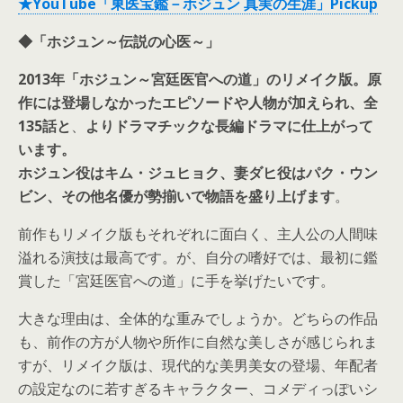
★YouTube「東医宝鑑－ホジュン 真実の生涯」Pickup
◆「ホジュン～伝説の心医～」
2013年「ホジュン～宮廷医官への道」のリメイク版。原
作には登場しなかったエピソードや人物が加えられ、全
135話と
、
よりドラマチックな長編ドラマに仕上がって
います。
ホジュン役はキム・ジュヒョク、妻ダヒ役はパク・ウン
ビン、その他名優が勢揃いで物語を盛り上げます
。
前作もリメイク版もそれぞれに面白く、主人公の人間味
溢れる演技は最高です。が、自分の嗜好では、最初に鑑
賞した「宮廷医官への道」に手を挙げたいです。
大きな理由は、全体的な重みでしょうか。どちらの作品
も、前作の方が人物や所作に自然な美しさが感じられま
すが、リメイク版は、現代的な美男美女の登場、年配者
の設定なのに若すぎるキャラクター、コメディっぽいシ