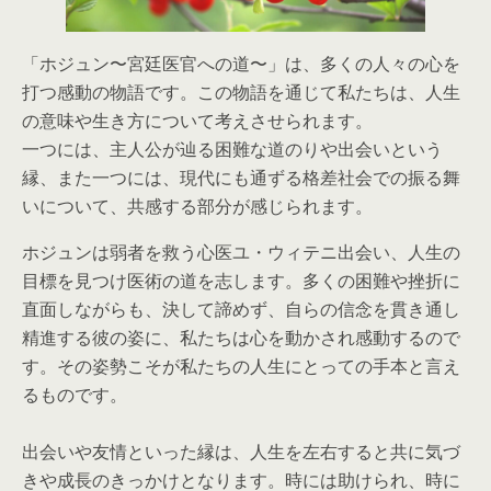
「ホジュン〜宮廷医官への道〜」は、多くの人々の心を
打つ感動の物語です。この物語を通じて私たちは、人生
の意味や生き方について考えさせられます。
一つには、主人公が辿る困難な道のりや出会いという
縁、また一つには、現代にも通ずる格差社会での振る舞
いについて、共感する部分が感じられます。
ホジュンは弱者を救う心医ユ・ウィテニ出会い、人生の
目標を見つけ医術の道を志します。多くの困難や挫折に
直面しながらも、決して諦めず、自らの信念を貫き通し
精進する彼の姿に、私たちは心を動かされ感動するので
す。その姿勢こそが私たちの人生にとっての手本と言え
るものです。
出会いや友情といった縁は、人生を左右すると共に気づ
きや成長のきっかけとなります。時には助けられ、時に