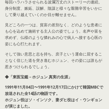
毎回ハラハラさせられる波瀾万丈のストーリーの連続。
身分制度、嫉妬、誤解、陰謀と様々な艱難辛苦をいかに
して乗り越えていくのか目が離せません。
見どころの一つは、貧富の差別なく、どのような患者に
も心を込めて施術する主人公の姿でしょう。名声や富を
求めず、仏様のような憐れみの心で病人へ接する心医の
姿にも心打たれます。
そして強い意思と志を持ち、庶子という運命に屈するこ
となく信じた道を突き進むホジュン、その姿には誰もが
惹きつけられるでしょう。
◆「東医宝鑑－ホジュン 真実の生涯」
1991年11月04日〜1991年12月17日にかけて韓国MBCで
放送された全14話の物語です。
ホジュン役はソ・インソク、妻ダヒ役はイ・ウンギョン
が演じました。