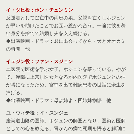
イ・ダヒ役：ホン・チュンミン
反逆者として逃亡中の両班の娘。父親を亡くしホジュン
が弔いを助けたことでお互い惹かれ合う。一途に彼を慕
い身分を捨てて結婚し夫を支え続ける。
◆出演映画・ドラマ：君に出会ってから・犬とオオカミ
の時間 他
イェジン役：ファン・スジョン
ユ医院で医術を学ぶ女子。ホジュンを慕っている。やが
て、漢陽に上京し医女となるが内医院でホジュンとの仲
が噂になったため、宮中を出て難病患者の世話に余生を
捧げる。
◆出演映画・ドラマ：母よ姉よ・四姉妹物語 他
ユ・ウィテ役：イ・スンジェ
慶尚道山陰の医師。ホジュンの師匠となり、医術と医師
としての心を教える。胃がんの病で死期を悟ると解剖に