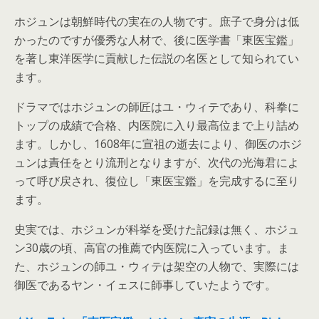
ホジュンは朝鮮時代の実在の人物です。庶子で身分は低
かったのですが優秀な人材で、後に医学書「東医宝鑑」
を著し東洋医学に貢献した伝説の名医として知られてい
ます。
ドラマではホジュンの師匠はユ・ウィテであり、科拳に
トップの成績で合格、内医院に入り最高位まで上り詰め
ます。しかし、1608年に宣祖の逝去により、御医のホジ
ュンは責任をとり流刑となりますが、次代の光海君によ
って呼び戻され、復位し「東医宝鑑」を完成するに至り
ます。
史実では、ホジュンが科挙を受けた記録は無く、ホジュ
ン30歳の頃、高官の推薦で内医院に入っています。ま
た、ホジュンの師ユ・ウィテは架空の人物で、実際には
御医であるヤン・イェスに師事していたようです。