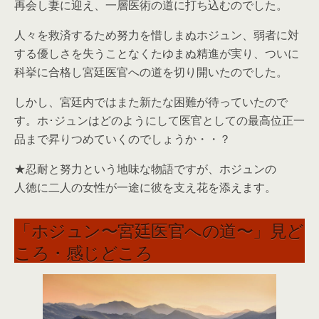
再会し妻に迎え、一層医術の道に打ち込むのでした。
人々を救済するため努力を惜しまぬホジュン、弱者に対
する優しさを失うことなくたゆまぬ精進が実り、ついに
科挙に合格し宮廷医官への道を切り開いたのでした。
しかし、宮廷内ではまた新たな困難が待っていたので
す。ホ･ジュンはどのようにして医官としての最高位正一
品まで昇りつめていくのでしょうか・・？
★忍耐と努力という地味な物語ですが、ホジュンの
人徳に二人の女性が一途に彼を支え花を添えます。
「ホジュン〜宮廷医官への道〜」見ど
ころ・感じどころ