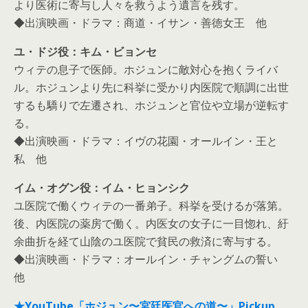
より医術に寄与し人々を救うよう遺言を残す。
◆出演映画・ドラマ：商道・イサン・善徳女王 他
ユ・ドジ役：キム・ビョンセ
ウィテの息子で医師。ホジュンに敵対心を抱くライバ
ル。ホジュンより先に科挙に受かり内医院で順調に出世
するも驕りで左遷され、ホジュンと官位や立場が逆転す
る。
◆出演映画・ドラマ：イヴの花園・オールイン・王と
私 他
イム・オグン役：イム・ヒョンシク
ユ医院で働くウィテの一番弟子。科挙を受けるが落第。
後、内医院の薬房で働く。内医女の女子に一目惚れ、紆
余曲折を経て山陰のユ医院で貧民の救済に寄与する。
◆出演映画・ドラマ：オールイン・チャングムの誓い
他
★YouTube「ホジュン〜宮廷医官への道〜」Pickup