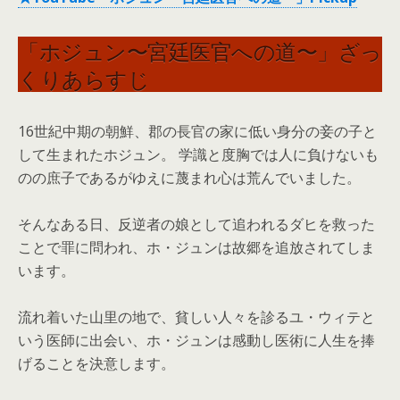
「ホジュン〜宮廷医官への道〜」ざっ
くりあらすじ
16世紀中期の朝鮮、郡の長官の家に低い身分の妾の子と
して生まれたホジュン。 学識と度胸では人に負けないも
のの庶子であるがゆえに蔑まれ心は荒んでいました。
そんなある日、反逆者の娘として追われるダヒを救った
ことで罪に問われ、ホ・ジュンは故郷を追放されてしま
います。
流れ着いた山里の地で、貧しい人々を診るユ・ウィテと
いう医師に出会い、ホ・ジュンは感動し医術に人生を捧
げることを決意します。