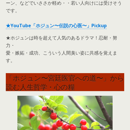
ーン、などでいささか軽め・・若い人向けには受けそう
です。
★YouTube「ホジュン〜伝説の心医〜」Pickup
★ホジュンは時を超えて人気のあるドラマ！忍耐・努
力・
愛・嫉妬・成功、こういう人間臭い姿に共感を覚えま
す。
「ホジュン〜宮廷医官への道〜」から
読む人生哲学・心の糧