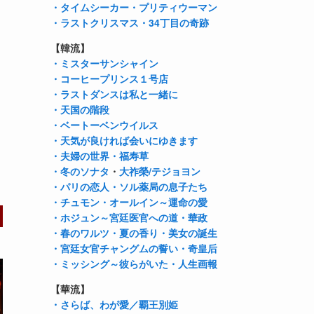
・タイムシーカー
・プリティウーマン
・ラストクリスマス
・34丁目の奇跡
【韓流】
・ミスターサンシャイン
・コーヒープリンス１号店
・ラストダンスは私と一緒に
・天国の階段
・ベートーベンウイルス
・天気が良ければ会いにゆきます
・夫婦の世界
・福寿草
・冬のソナタ
・
大祚榮/テジョヨン
・パリの恋人
・ソル薬局の息子たち
・チュモン
・オールイン～運命の愛
・ホジュン～宮廷医官への道
・華政
・春のワルツ
・夏の香り
・美女の誕生
・宮廷女官チャングムの誓い
・奇皇后
・ミッシング～彼らがいた
・人生画報
【華流】
・さらば、わが愛／覇王別姫