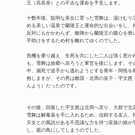
王（高長恭）との不吉な運命を予見します。
十数年後、聡明な美女に育った雪舞は、湯けむり
める美しい温泉で蘭陵王と運命的な出会いをし、
反対にもかかわらず、敵陣から蘭陵王の腹心を救
手助けをするため村を離れてゆくのでした。
危機を乗り越え、生死を共にした二人は強く惹か
も、雪舞は故郷へ戻ろうと軍営を後にします。そ
中、瀕死で追手から逃れようとする青年・阿怪を
抱しますが、その男は敵国・北周の皇子・宇文邕
んよう）だったのです。
その後、回復した宇文邕は北周へ戻り、大群で北
雪舞は解毒薬を手に入れるため、信頼する友人、
天女との風説がある不思議な力を持つ巫族の娘が
し、籠の鳥にしてしまうのでした。