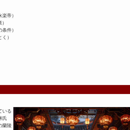
永楽帝）
棄）
の条件）
とく）
ている
林氏
の蘭陵