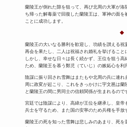
蘭陵王が倒れた隙を狙って、再び北周の大軍が洛
ち帰った解毒薬で回復した蘭陵王は、軍神の面を被
ことに成功します。
蘭陵王の大いなる勝利を歓迎し、功績を讃える祝
再会を果たし、二人は祝福され婚礼を挙げること
しかし、幸せな日々は長く続かず、王位を狙う高
ため、蘭陵王を慕う鄭児（ていじ）の嫉妬心を利
陰謀に振り回され雪舞はまたもや北周の兵に連れ
周に政変が起こり、これをきっかけに宇文邕は蘭
と蘭陵王の間に男同士の信頼関係が生まれるので
宮廷では陰謀により、高緯が王位を継承し、皇帝
兵士を守るため、また国の安寧のため兵権を手放
蘭陵王の死を知った雪舞は悲しみのあまり、死を