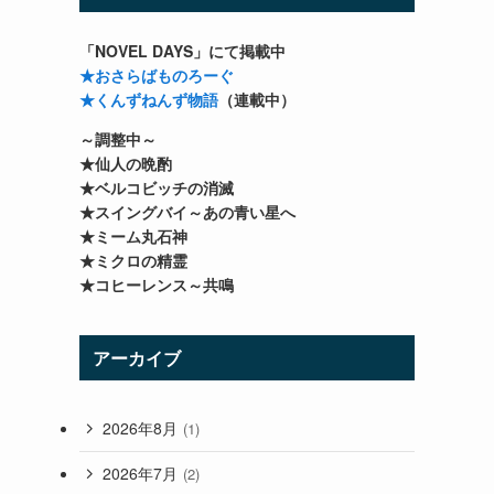
「NOVEL DAYS」にて掲載中
★おさらばものろーぐ
★くんずねんず物語
（連載中）
～調整中～
★仙人の晩酌
★ベルコビッチの消滅
★スイングバイ～あの青い星へ
★ミーム丸石神
★ミクロの精霊
★コヒーレンス～共鳴
アーカイブ
2026年8月
(1)
2026年7月
(2)