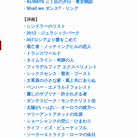
・ALWAYS 三丁目の夕日
・東京物語
・Shall we ダンス?
・リング
【洋画】
・シンドラーのリスト
・2012
・ジュラシックパーク
・007ロシアより愛をこめて
・逃亡者
・ノッティングヒルの恋人
・トランスワールド
・タイムライン
・奇跡の人
・フィラデルフィア エクスペリメント
・シックスセンス
・聖衣
・ゴースト
・大草原の小さな家
・風と共に去りぬ
・ベンハー
・エメラルドフォレスト
・麗しのサブリナ
・許されざる者
・ダンテスピーク
・
モンテクリスト伯
・太陽がいっぱい
・オーロラの彼方へ
・マリーアントアネットの生涯
・ショーシャンクの空に
・ひまわり
・ライフ・イズ・ビューティフル
・ソーラーストライク
・ローマの休日