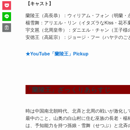
【キャスト】
蘭陵王（高長恭）：ウィリアム・フォン（明蘭・
楊雪舞：アリエル・リン（イタズラなKiss・花不
宇文邕（北周皇帝）：ダニエル・チャン（王子様
安徳王（高延宗）：ジョージ・フー（ハヤテのご
★YouTube「蘭陵王」Pickup
「蘭陵王」ざっくりあらすじ
時は中国南北朝時代、北斉と北周の戦いが激化し
最中のこと。山奥の白山村に住む巫族の長老・楊
は、予知能力を持つ孫娘・雪舞（せつぶ）と北斉