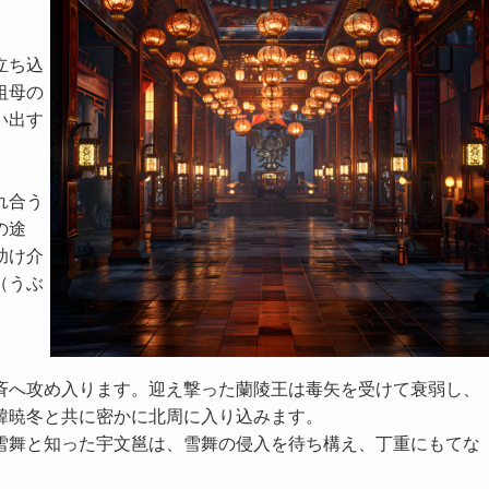
立ち込
祖母の
い出す
れ合う
の途
助け介
（うぶ
斉へ攻め入ります。迎え撃った蘭陵王は毒矢を受けて衰弱し、
韓暁冬と共に密かに北周に入り込みます。
雪舞と知った宇文邕は、雪舞の侵入を待ち構え、丁重にもてな