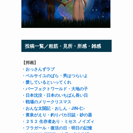
投稿一覧／粗筋・見所・所感・雑感
【邦画】
・おっさんずラブ
・ベルサイユのばら
・男はつらいよ
・愛しているといってくれ
・パーフェクトワールド
・大地の子
・日本沈没
・日本のいちばん長い日
・戦場のメリークリスマス
・おんな太閤記
・おしん
・JIN-仁-
・黄泉がえり
・釣りバカ日誌
・砂の器
・２５２ 生存者あり
・ミセス ノイズィ
・フラガール
・復活の日
・明日の記憶