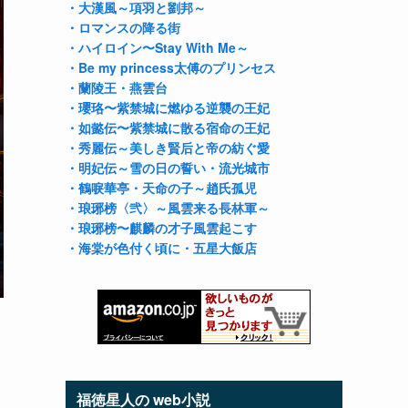
・大漢風～項羽と劉邦～
・ロマンスの降る街
・ハイロイン〜Stay With Me～
・Be my princess太傅のプリンセス
・蘭陵王
・燕雲台
・瓔珞〜紫禁城に燃ゆる逆襲の王妃
・如懿伝〜紫禁城に散る宿命の王妃
・秀麗伝～美しき賢后と帝の紡ぐ愛
・明妃伝～雪の日の誓い
・流光城市
・鶴唳華亭
・天命の子～趙氏孤児
・琅琊榜〈弐〉～風雲来る長林軍～
・琅琊榜〜麒麟の才子風雲起こす
・海棠が色付く頃に
・五星大飯店
福徳星人の web小説