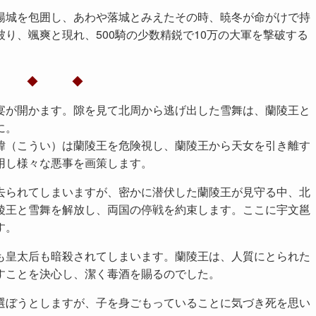
陽城を包囲し、あわや落城とみえたその時、暁冬が命がけで持
り、颯爽と現れ、500騎の少数精鋭で10万の大軍を撃破する
◆ ◆ ◆
宴が開かます。隙を見て北周から逃げ出した雪舞は、蘭陵王と
に。
緯（こうい）は蘭陵王を危険視し、蘭陵王から天女を引き離す
用し様々な悪事を画策します。
去られてしまいますが、密かに潜伏した蘭陵王が見守る中、北
陵王と雪舞を解放し、両国の停戦を約束します。ここに宇文邕
す。
も皇太后も暗殺されてしまいます。蘭陵王は、人質にとられた
すことを決心し、潔く毒酒を賜るのでした。
選ぼうとしますが、子を身ごもっていることに気づき死を思い