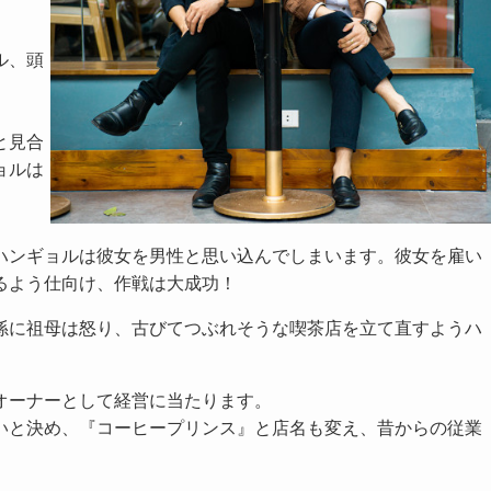
ル、頭
。
と見合
ョルは
ハンギョルは彼女を男性と思い込んでしまいます。彼女を雇い
るよう仕向け、作戦は大成功！
孫に祖母は怒り、古びてつぶれそうな喫茶店を立て直すようハ
オーナーとして経営に当たります。
いと決め、『コーヒープリンス』と店名も変え、昔からの従業