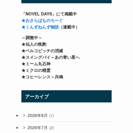
「NOVEL DAYS」にて掲載中
★おさらばものろーぐ
★くんずねんず物語
（連載中）
～調整中～
★仙人の晩酌
★ベルコビッチの消滅
★スイングバイ～あの青い星へ
★ミーム丸石神
★ミクロの精霊
★コヒーレンス～共鳴
アーカイブ
2026年8月
(1)
2026年7月
(2)