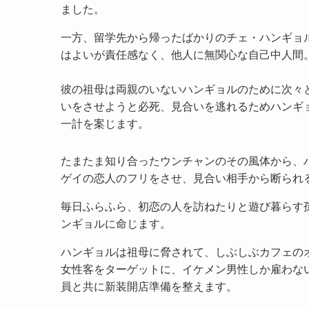
ました。
一方、留学先から帰ったばかりのチェ・ハンギョ
はよいが責任感なく、他人に無関心な自己中人間
彼の祖母は両親のいないハンギョルのために次々
いをさせようと必死、見合いを逃れるためハンギ
一計を案じます。
たまたま知り合ったウンチャンのその風体から、
ゲイの恋人のフリをさせ、見合い相手から断られ
毎日ふらふら、初恋の人を訪ねたりと遊び暮らす
ンギョルに命じます。
ハンギョルは祖母に脅されて、しぶしぶカフェの
女性客をターゲットに、イケメン男性しか雇わな
員と共に新装開店準備を整えます。