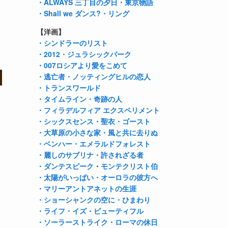
・ALWAYS 三丁目の夕日
・東京物語
・Shall we ダンス?
・リング
【洋画】
・シンドラーのリスト
・2012
・ジュラシックパーク
・007ロシアより愛をこめて
・逃亡者
・ノッティングヒルの恋人
・トランスワールド
・タイムライン
・奇跡の人
・フィラデルフィア エクスペリメント
・シックスセンス
・聖衣
・ゴースト
・大草原の小さな家
・風と共に去りぬ
・ベンハー
・エメラルドフォレスト
・麗しのサブリナ
・許されざる者
・ダンテスピーク
・
モンテクリスト伯
・太陽がいっぱい
・オーロラの彼方へ
・マリーアントアネットの生涯
・ショーシャンクの空に
・ひまわり
・ライフ・イズ・ビューティフル
・ソーラーストライク
・ローマの休日