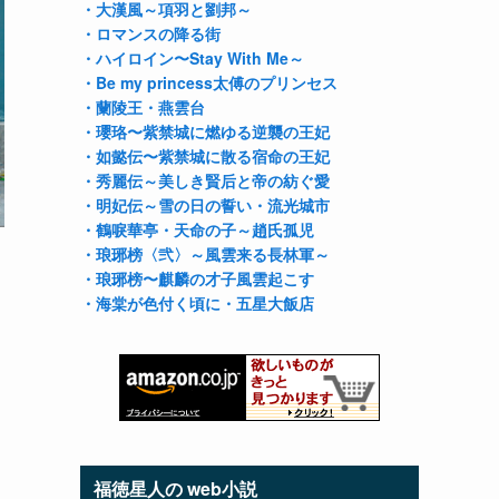
・大漢風～項羽と劉邦～
・ロマンスの降る街
・ハイロイン〜Stay With Me～
・Be my princess太傅のプリンセス
・蘭陵王
・燕雲台
・瓔珞〜紫禁城に燃ゆる逆襲の王妃
・如懿伝〜紫禁城に散る宿命の王妃
・秀麗伝～美しき賢后と帝の紡ぐ愛
・明妃伝～雪の日の誓い
・流光城市
・鶴唳華亭
・天命の子～趙氏孤児
・琅琊榜〈弐〉～風雲来る長林軍～
・琅琊榜〜麒麟の才子風雲起こす
・海棠が色付く頃に
・五星大飯店
福徳星人の web小説