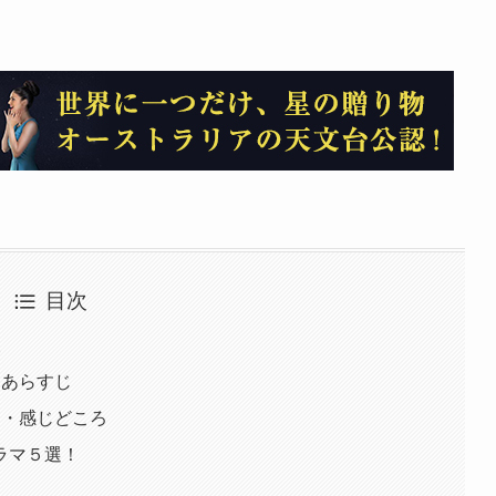
目次
報
りあらすじ
ろ・感じどころ
ラマ５選！