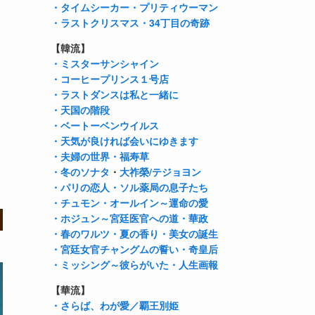
・タイムシーカー
・プリティウーマン
・ラストクリスマス
・34丁目の奇跡
【韓流】
・ミスターサンシャイン
・コーヒープリンス１号店
・ラストダンスは私と一緒に
・天国の階段
・ベートーベンウイルス
・天気が良ければ会いにゆきます
・夫婦の世界
・福寿草
・冬のソナタ
・
大祚榮/テジョヨン
・パリの恋人
・ソル薬局の息子たち
・チュモン
・オールイン～運命の愛
・ホジュン～宮廷医官への道
・華政
・春のワルツ
・夏の香り
・美女の誕生
・宮廷女官チャングムの誓い
・奇皇后
・ミッシング～彼らがいた
・人生画報
【華流】
・さらば、わが愛／覇王別姫