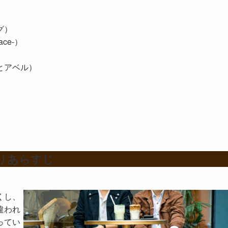
グ）
lace-）
）
とアベル）
りあらすじ
くし、
違われ
ってい