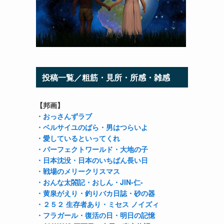
投稿一覧／粗筋・見所・所感・雑感
【邦画】
・おっさんずラブ
・ベルサイユのばら
・男はつらいよ
・愛しているといってくれ
・パーフェクトワールド
・大地の子
・日本沈没
・日本のいちばん長い日
・戦場のメリークリスマス
・おんな太閤記
・おしん
・JIN-仁-
・黄泉がえり
・釣りバカ日誌
・砂の器
・２５２ 生存者あり
・ミセス ノイズィ
・フラガール
・復活の日
・明日の記憶