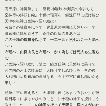
高天原に神留坐ます 皇親 神漏岐 神漏美の命以ちて
皇神等の鋳顕し給ふ十種の瑞寶を 饒速日尊に授け給ひ
天津御祖神は言誨へ詔り給はく
汝命この瑞寶を以ちて 豊葦原の中國に天降り坐して
御倉棚に鎮め置きて 蒼生の疾病の事あらば
この十種の瑞寶を以ちて 一二三四五六七八九十と唱へ
つつ
布瑠へ、由良由良と布瑠へ かく為しては死人も生返ら
む
と言誨へ詔り給ひし随に 饒速日尊は天磐船に乗りて
河内國の河上の哮峯に 天降り坐し給ひしを その後
大和國山辺郡布瑠の高庭なる 石上神宮に遷し鎮め斎き
奉り・・
簡単に言い換えると、天津御祖神（あまつみおや）が饒
速日尊（にぎはやひのみこと）に十種の神宝を授けこう
教えました。
「この神宝を持って天降り、病の人がいた