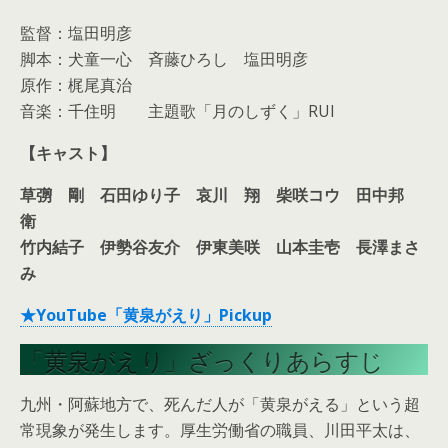
監督：塩田明彦
脚本：犬童一心 斉藤ひろし 塩田明彦
原作：梶尾真治
音楽：千住明 主題歌「月のしずく」RUI
【キャスト】
草彅 剛
石田ゆり子
哀川 翔
柴咲コウ
田中邦
衛
竹内結子
伊勢谷友介
伊東美咲
山本圭壱
長澤まさ
み
★YouTube「黄泉がえり」Pickup
「黄泉がえり」ざっくりあらすじ
九州・阿蘇地方で、死んだ人が「黄泉がえる」という超
常現象が発生します。厚生労働省の職員、川田平太は、