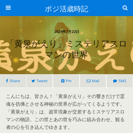
ポジ活歳時記
2024年7月22日
「黄泉がえり」ミステリアスロ
マンの世界
Share
Tweet
Pin
Mail
SMS
こんにちは、皆さん！「黄泉がえり」その響きだけで霊
魂を彷彿とさせる神秘の世界が広がってくるようです。
「黄泉がえり」は、超常現象が交差するミステリアスロ
マンの物語。この世とあの世を巧みに組み合わせ、観る
者の心を引き込んでゆきます。