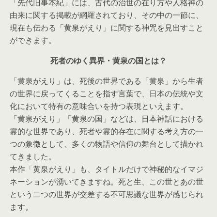
「先代旧事本紀」には、古代の治世の在り方や人格神の
由来に関する掲載が網羅されており、その中の一節に、
現在も伝わる「黄泉がえり」に関する神咒を見出すこと
ができます。
死者のゆく異界・黄泉の国とは？
「黄泉がえり」は、死後の世界である「黄泉」から生者
の世界に戻ってくることを指す言葉で、日本の伝統や文
化において特有の意味合いを持つ表現といえます。
「黄泉がえり」「黄泉の国」などは、日本神話における
霊的な世界であり、死者や霊的存在に関する考え方の一
つの象徴として、多くの物語や信仰の舞台として描かれ
てきました。
本作「黄泉がえり」も、タイトルだけで神秘的なイマジ
ネーションが湧いてきますね。死と生、この世とあの世
という二つの世界が交差する不可思議な世界が感じられ
ます。