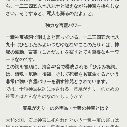
ら、一二三四五六七八九十と唱えながら神宝を揺らしな
さい。そうすると、死人も蘇るのだよ」
と。
強力な言霊パワー
十種神宝祓詞で唱えよと言っている、一二三四五六七八
九十（
ひとふたみよいつむゆななやここのたり
）は、神
秘の波動、言霊（ことだま）を宿すとても
重要なキーワ
ード
なのです。
この詞を冒頭に、清音47音で構成される「ひふみ祝詞」
は、鎮魂・厄除・招福、そして死者をも蘇生するという
非常に強い言霊パワーを宿す神咒
とされています。
では、十種神宝祓詞に示される「黄泉がえり」のための
神宝とはどんなものなのでしょうか？
「黄泉がえり」の必需品・十種の神宝とは？
大和の国、石上神宮に祀られたという十種神宝の霊力は