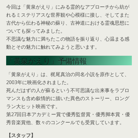
今回は「黄泉がえり」にみる霊的なアプローチから紡が
れるミステリアスな世界観や心模様に接し、そしてまた
古代から伝わる神秘の蘇り、古神道における霊魂思想に
ついても探ってみました。
不思議な魅力に満ちたこの物語を振り返り、心温まる感
動とその魅力に触れてみようと思います。
「黄泉がえり」予備情報
「黄泉がえり」は、梶尾真治の同名小説を原作として、
2003年に映画化されました。
死んだはずの人が蘇るという不可思議な出来事をラブロ
マンスも含め叙情的に描いた異色のストーリー、ロング
ラン大ヒット映画です。
第27回日本アカデミー賞で優秀監督賞・優秀脚本賞・優
秀音楽賞他、数々のコンクールでも受賞しています。
【スタッフ】