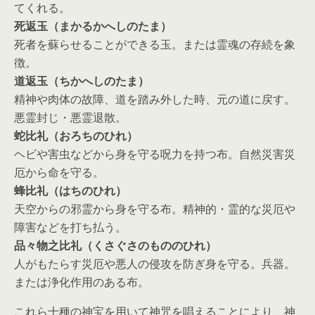
てくれる。
死返玉（まかるかへしのたま）
死者を蘇らせることができる玉。または霊魂の存続を象
徴。
道返玉（ちかへしのたま）
精神や肉体の故障、道を踏み外した時、元の道に戻す。
悪霊封じ・悪霊退散。
蛇比礼（おろちのひれ）
ヘビや害虫などから身を守る呪力を持つ布。自然災害災
厄から命を守る。
蜂比礼（はちのひれ）
天空からの邪霊から身を守る布。精神的・霊的な災厄や
障害などを打ち払う。
品々物之比礼（くさぐさのもののひれ）
人がもたらす災厄や悪人の侵攻を防ぎ身を守る。兵器。
または浄化作用のある布。
これら十種の神宝を用いて神咒を唱えることにより、神