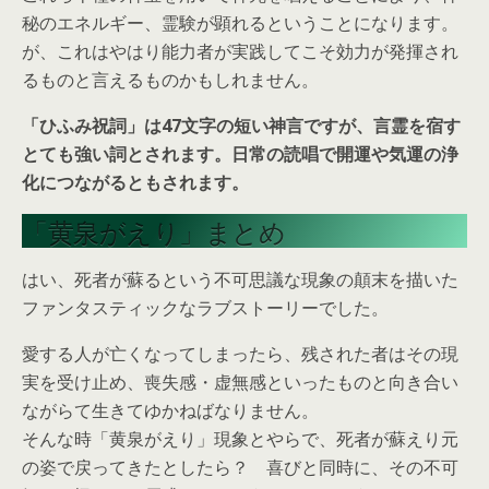
秘のエネルギー、霊験が顕れるということになります。
が、これはやはり能力者が実践してこそ効力が発揮され
るものと言えるものかもしれません。
「ひふみ祝詞」は47文字の短い神言ですが、言霊を宿す
とても強い詞とされます。日常の読唱で
開運
や
気運の浄
化
につながるともされます。
「黄泉がえり」まとめ
はい、死者が蘇るという不可思議な現象の顛末を描いた
ファンタスティックなラブストーリーでした。
愛する人が亡くなってしまったら、残された者はその現
実を受け止め、喪失感・虚無感といったものと向き合い
ながらて生きてゆかねばなりません。
そんな時「黄泉がえり」現象とやらで、死者が蘇えり元
の姿で戻ってきたとしたら？ 喜びと同時に、その不可