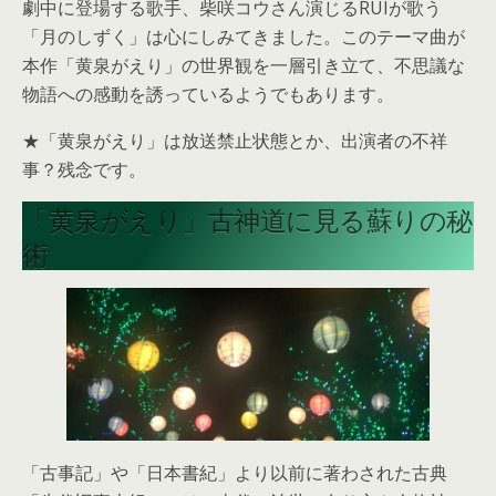
劇中に登場する歌手、柴咲コウさん演じるRUIが歌う
「月のしずく」は心にしみてきました。このテーマ曲が
本作「黄泉がえり」の世界観を一層引き立て、不思議な
物語への感動を誘っているようでもあります。
★「黄泉がえり」は放送禁止状態とか、出演者の不祥
事？残念です。
「黄泉がえり」古神道に見る蘇りの秘
術
「古事記」や「日本書紀」より以前に著わされた古典