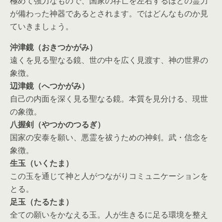
極めて強力なもので、国家の存亡を左右するほどの霊力
が備わった神器であるとされます。ではどんなものか見
ていきましょう。
沖津鏡（おきつかがみ）
遠くを見る聖なる鏡、世の中を広く見渡す、神の世界の
象徴。
辺津鏡（へつかがみ）
自己の内面を深く見る聖なる鏡。本質を見分ける、現世
の象徴。
八握剣（やつかのつるぎ）
国家の安泰を願い、悪霊を祓うための神剣。武・信念を
象徴。
生玉（いくたま）
この玉を通じて神と人がつながりコミュニケーションを
とる。
足玉（たるたま）
全ての願いをかなえる玉。人が生きるに足る環境を整え