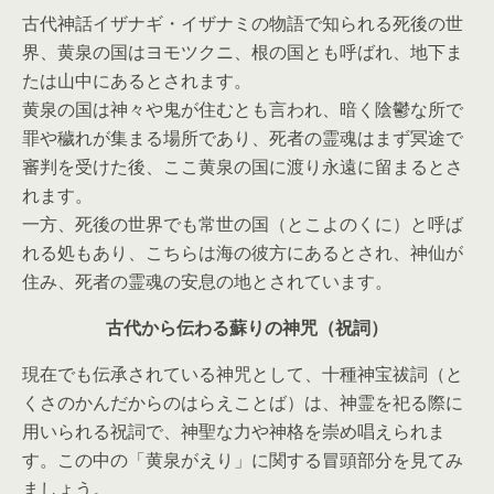
古代神話イザナギ・イザナミの物語で知られる死後の世
界、黄泉の国はヨモツクニ、根の国とも呼ばれ、地下ま
たは山中にあるとされます。
黄泉の国は神々や鬼が住むとも言われ、暗く陰鬱な所で
罪や穢れが集まる場所であり、死者の霊魂はまず冥途で
審判を受けた後、ここ黄泉の国に渡り永遠に留まるとさ
れます。
一方、死後の世界でも常世の国（とこよのくに）と呼ば
れる処もあり、こちらは海の彼方にあるとされ、神仙が
住み、死者の霊魂の安息の地とされています。
古代から伝わる蘇りの神咒（祝詞）
現在でも伝承されている神咒として、十種神宝祓詞（と
くさのかんだからのはらえことば）は、神霊を祀る際に
用いられる祝詞で、神聖な力や神格を崇め唱えられま
す。この中の「黄泉がえり」に関する冒頭部分を見てみ
ましょう。