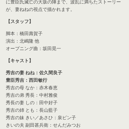
に豊臣氏滅亡の大坂の陣まで、波乱に満ちたストーリー
が、妻ねねの視点で描かれます。
【スタッフ】
脚本：橋田壽賀子
演出：北嶋隆 他
オープニング曲：坂田晃一
【キャスト】
秀吉の妻 ねね：佐久間良子
豊臣秀吉：西田敏行
秀吉の母 なか：赤木春恵
秀吉の弟 秀長：中村雅俊
秀長の妻 しの：田中好子
秀吉の姉 とも：長山藍子
秀吉の妹 きい／あさひ：泉ピン子
きいの夫 副田甚兵衛：せんだみつお