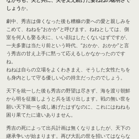
ながらも、夫と共に、夫を支え続けた妻ねねの聡明さで
しょう
か。
劇中、秀吉は偉くなった後も糟糠の妻への愛と親しみを
こめて、ねねを“おかか”と呼びます。ねねとしては、側
室を何人も娶る夫に、いい顔はしたくないはずですが、
一夫多妻は当たり前という時代、“おかか、おかか”と言
う秀吉の甘え上手に黙って応えるしかなかったのです
ね。
ねねは自らの立場をよくわきまえ、そうした女性たちを
も身内として守る優しい心の持主だったのでしょう。
天下を統一した後も秀吉の野望は尽きず、海を渡り朝鮮
から明を征服しようと兵を送り出します。戦の無い世を
願い天下統一を成し遂げたはずなのに、これにはねねも
困り果てたに違いありません。
秀吉の死によって出兵計画は無くなりましたが、天下の
継承争いが始まります。再び大乱の世を招いてはならな