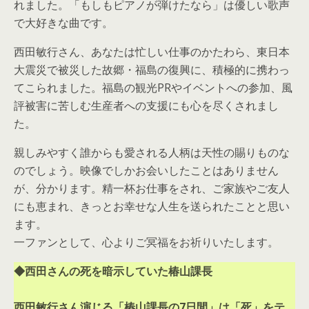
れました。「もしもピアノが弾けたなら」は優しい歌声
で大好きな曲です。
西田敏行さん、あなたは忙しい仕事のかたわら、東日本
大震災で被災した故郷・福島の復興に、積極的に携わっ
てこられました。福島の観光PRやイベントへの参加、風
評被害に苦しむ生産者への支援にも心を尽くされまし
た。
親しみやすく誰からも愛される人柄は天性の賜りものな
のでしょう。映像でしかお会いしたことはありません
が、分かります。精一杯お仕事をされ、ご家族やご友人
にも恵まれ、きっとお幸せな人生を送られたことと思い
ます。
一ファンとして、心よりご冥福をお祈りいたします。
◆西田さんの死を暗示していた椿山課長
西田敏行さん演じる「椿山課長の7日間」は「死」をテ