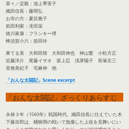
茶々／淀殿：池上季実子
織田信長：藤岡弘
お市の方：夏目雅子
前田利家：滝田栄
徳川家康：フランキー堺
蜂須賀小六：前田吟
東てる美
大和田獏 大和田伸也 神山繁 小松方正
近藤洋介 尾藤イサオ 坂上忍
浅茅陽子
長塚京三
音無美紀子
宅麻伸 他
「おんな太閤記」Scene excerpt
「おんな太閤記」ざっくりあらすじ
永禄３年（1560年）戦国時代、織田信長に仕えていた木
下藤吉郎は、桶狭間の戦いで負傷した上役を見舞いにい