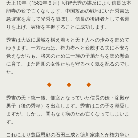
天正10年（1582年６月）明智光秀の謀反により信長は本
能寺の変で亡くなります。中国攻めの戦地にいた秀吉は
急遽軍を戻して光秀を滅ぼし、信長の後継者として名乗
りを上げ、実権を掌握することに成功します。
秀吉は大坂に居城を構え着々と天下人への歩みを進めて
ゆきます。一方ねねは、権力者へと変貌する夫に不安を
覚えながらも、将来のために一族の子弟たちを集め懸命
に育て、また周囲の女性たちを守るべく気を配るのでし
た。
◆ ◆ ◆
秀吉の天下統一後、側室となっていた信長の姪・淀殿が
男子（後の秀頼）を出産します。秀吉はこの子を溺愛し
ますが、しかし、間もなく病のため亡くなってしまいま
す。
これにより豊臣恩顧の石田三成と徳川家康とが権力争い