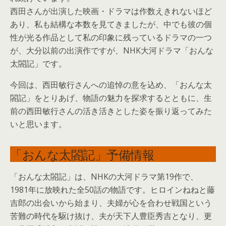
西田さんが出演した映画・ドラマは作数えきれないほど
あり、私も結構な本数を見てきましたが、中でも彼の個
性が光る作品として私の印象に残っているドラマの一つ
が、大分以前の出演作ですが、NHK大河ドラマ「おんな
太閤記」です。
今回は、西田敏行さんへの追悼の意を込め、「おんな太
閤記」をとりあげ、物語の魅力を探求するとともに、生
前の西田敏行さんの活き活きとした姿を振り返ってみた
いと思います。
「おんな太閤記」予備情報
「おんな太閤記」は、NHKの大河ドラマ第19作で、
1981年に放映れた全50話の物語です。ヒロインねねと藤
吉郎の出会いから始まり、夫婦が心を合わせ戦国という
苦難の時代を駆け抜け、夫が天下人豊臣秀吉となり、更