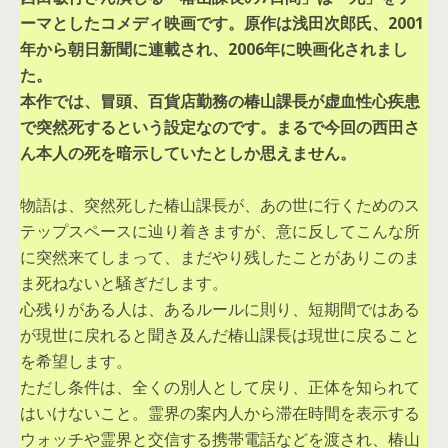
ーマとしたコメディ映画です。原作は浅田次郎氏、2001
年から朝日新聞に連載され、2006年に映画化されまし
た。
本作では、冒頭、百貨店勤務の椿山課長が虚血性心疾患
で突然死するという設定なのです。まるで今回の西田さ
ん本人の死を暗示していたとしか思えません。
物語は、突然死した椿山課長が、あの世に行くためのス
テップスペースに辿り着きますが、意に反してこんな所
に突然来てしまって、まだやり残したことがありこのま
ま死ねないと騒ぎだします。
心残りがある人は、あるルールに則り、短期間ではある
が現世に戻れると聞き及んだ椿山課長は現世に戻ること
を希望します。
ただし条件は、全くの別人として戻り、正体を知られて
はいけないこと。霊界の案内人から滞在時間を表示する
ウォッチや霊界と交信する携帯電話などを渡され、椿山