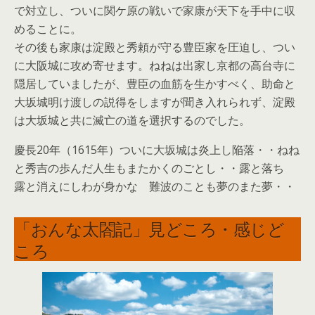
で対立し、ついに関ケ原の戦いで家康が天下を手中に収
めることに。
その後も家康は淀殿と秀頼が守る豊臣家を圧迫し、つい
に大阪城に攻め寄せます。ねねは出家し京都の高台寺に
隠居していましたが、豊臣の血筋を生かすべく、助命と
大坂城明け渡しの説得をしますが聞き入れられず、淀殿
は大坂城と共に滅亡の道を選択するのでした。
慶長20年（1615年）ついに大坂城は炎上し陥落・・ねね
と秀吉の歩んだ人生もまたかくのごとし・・露と落ち
露と消えにしわが身かな 難波のことも夢のまた夢・・
「おんな太閤記」見どころ・感じど
ころ