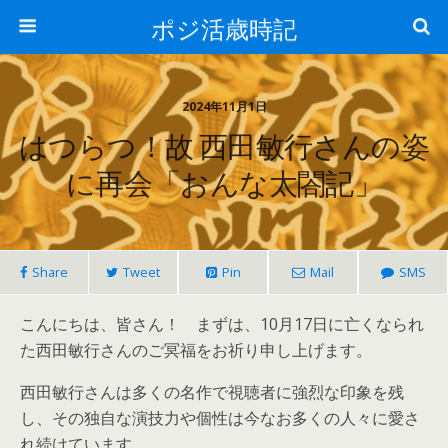
ポジ活歳時記
2024年11月1日
はつらつ！故 西田敏行さんの姿
に再会「おんな太閤記」
Share
Tweet
Pin
Mail
SMS
こんにちは、皆さん！ まずは、10月17日に亡くなられ
た西田敏行さんのご冥福をお祈り申し上げます。
西田敏行さんは多くの名作で視聴者に強烈な印象を残
し、その独自な演技力や個性は今なお多くの人々に愛さ
れ続けています。